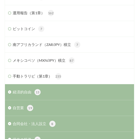
運用報告（第1章）
162
ビットコイン
7
南アフリカランド（ZAR/JPY）積立
7
メキシコペソ（MXN/JPY）積立
87
手動トラリピ（第1章）
235
経済的自由
13
自営業
19
合同会社・法人設立
8