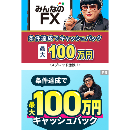
↑スプレッド激狭！↑