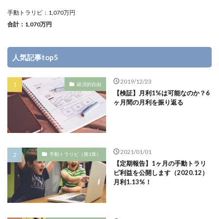
手動トラリピ：1,070万円
合計：1,070万円
人気記事top5
2019/12/23
経済的自由
【検証】月利1%は可能なのか？6
ヶ月間の月利を振り返る
2021/01/01
手動トラリピ（第1章）
【定期報告】1ヶ月の手動トラリ
ピ利益を公開します（2020.12）
月利1.13%！