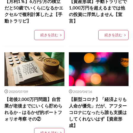
【月利1％】6万円/月の積立
【資産形成】手動トラリピで
だと50歳でいくらになるかエ
1,000万円を超えるまでは他
クセルで複利計算したよ【手
の投資に浮気しません【宣
動トラリピ】
言】
続きを読む
続きを読む
2020/07/09
2020/04/16
【老後2,000万円問題】自営
【新型コロナ】「経済よりも
業が老後までにいくら貯めら
人命が優先」だが、アフター
れるか – はるかぜ的ポートフ
コロナになったら誰も支援は
ォリオ考察 その②
してくれないはず【資産形
成】
続きを読む