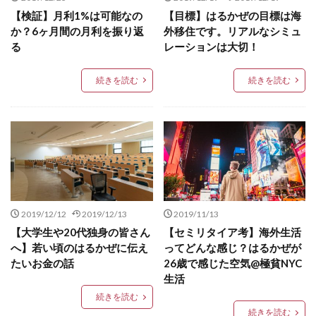
【検証】月利1%は可能なの
【目標】はるかぜの目標は海
か？6ヶ月間の月利を振り返
外移住です。リアルなシミュ
る
レーションは大切！
続きを読む
続きを読む
2019/12/12
2019/12/13
2019/11/13
【大学生や20代独身の皆さん
【セミリタイア考】海外生活
へ】若い頃のはるかぜに伝え
ってどんな感じ？はるかぜが
たいお金の話
26歳で感じた空気@極貧NYC
生活
続きを読む
続きを読む