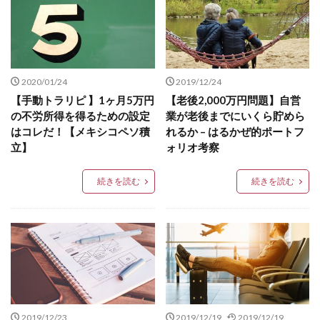
2020/01/24
2019/12/24
【手動トラリピ 】1ヶ月5万円
【老後2,000万円問題】自営
の不労所得を得るための設定
業が老後までにいくら貯めら
はコレだ！【メキシコペソ積
れるか – はるかぜ的ポートフ
立】
ォリオ考察
続きを読む
続きを読む
2019/12/23
2019/12/19
2019/12/19