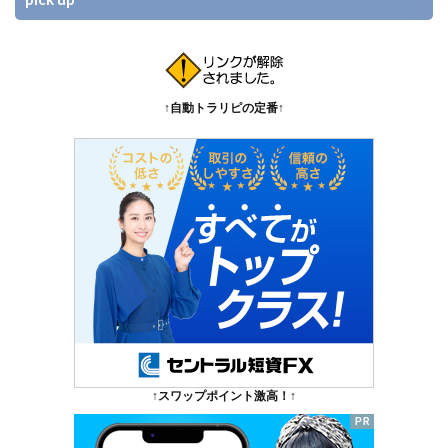
↑自動トラリピの定番↑
↑スワップポイント激高！↑