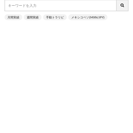
月間実績
週間実績
手動トラリピ
メキシコペソ(MXN/JPY)