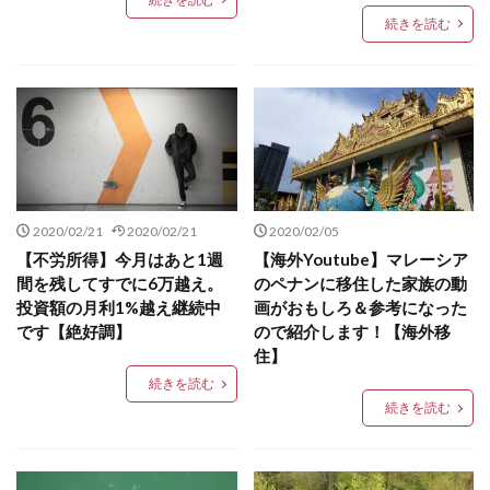
続きを読む
2020/02/21
2020/02/21
2020/02/05
【不労所得】今月はあと1週
【海外Youtube】マレーシア
間を残してすでに6万越え。
のペナンに移住した家族の動
投資額の月利1%越え継続中
画がおもしろ＆参考になった
です【絶好調】
ので紹介します！【海外移
住】
続きを読む
続きを読む