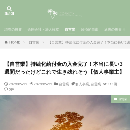
現在の投資
合同会社・法人設立
自営業
経済的自由
過去の投資
HOME
自営業
【自営業】持続化給付金の入金完了！本当に長い3
【自営業】持続化給付金の入金完了！本当に長い3
週間だったけどこれで生き残れそう【個人事業主】
2020/05/22
2020/05/22
自営業
個人事業
,
自営業
515回
0件
自営業