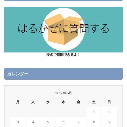
匿名で質問できるよ！
カレンダー
2026年8月
月
火
水
木
金
土
日
1
2
3
4
5
6
7
8
9