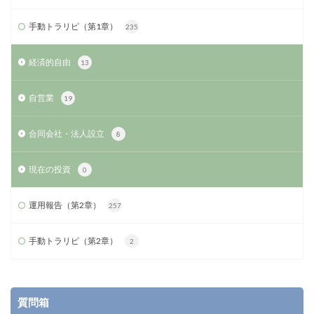
手動トラリピ（第1章）
235
経済的自由
13
自営業
19
合同会社・法人設立
8
現在の投資
0
運用報告（第2章）
257
手動トラリピ（第2章）
2
質問箱