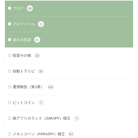
ブログ
38
プロフィール
1
過去の投資
0
投資その他
23
自動トラリピ
26
運用報告（第1章）
162
ビットコイン
7
南アフリカランド（ZAR/JPY）積立
7
メキシコペソ（MXN/JPY）積立
87