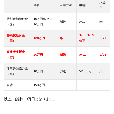
入金
金額
申請方法
申請日
日
特別定額給付金
10万円×2名＝
郵送
5/12
未
（国）
20万円
持続化給付金
5/1→5/15
100万円
ネット
5/22
（国）
修正
事業者支援金
20万円
郵送
5/11
5/21
（市）
休業要請協力金
10万円
郵送
5/13予定
未
（県）
合計
150万円
–
–
以上、合計150万円となります。