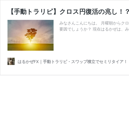
【手動トラリピ】クロス円復活の兆し！？今
みなさんこんにちは。 月曜朝からク
要因でしょうか？ 現在はるかぜは、みんなのF
はるかぜFX｜手動トラリピ・スワップ積立でセミリタイア！