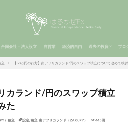
合同会社・法人設立
自営業
経済的自由
過去の投資
ブロ
（第2章）
2章）
手動トラリピ（第1
メキシコペソ（MXN
南アフリカランド（Z
ビットコイン
運用報告（第1章）
自動トラリピ
積立
【80万円の行方】南アフリカランド/円のスワップ積立について改めて検
リカランド/円のスワップ積立
みた
PY）積立
設定
,
積立
,
南アフリカランド（ZAR/JPY）
445回