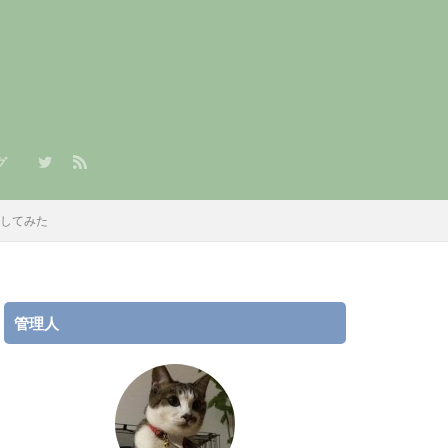
グ
章）
/JPY）積立
AR/JPY）積立
討してみた
管理人