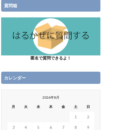
質問箱
匿名で質問できるよ！
カレンダー
2026年8月
月
火
水
木
金
土
日
1
2
3
4
5
6
7
8
9