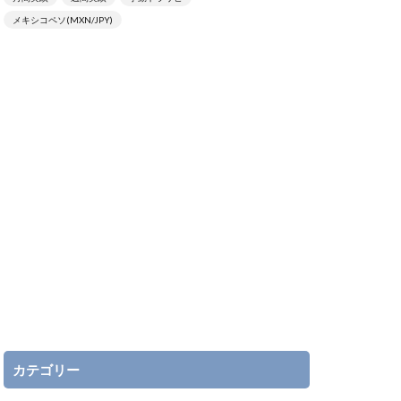
メキシコペソ(MXN/JPY)
カテゴリー