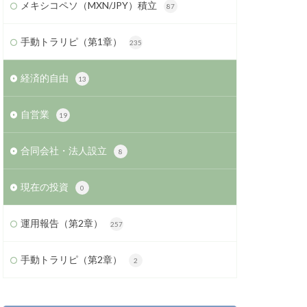
メキシコペソ（MXN/JPY）積立
87
手動トラリピ（第1章）
235
経済的自由
13
自営業
19
合同会社・法人設立
8
現在の投資
0
運用報告（第2章）
257
手動トラリピ（第2章）
2