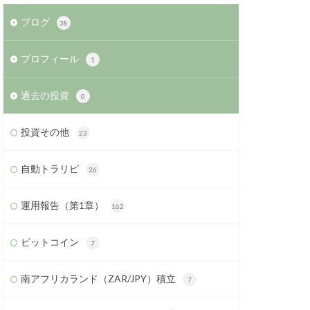
ブログ
38
プロフィール
1
過去の投資
0
投資その他
23
自動トラリピ
26
運用報告（第1章）
162
ビットコイン
7
南アフリカランド（ZAR/JPY）積立
7