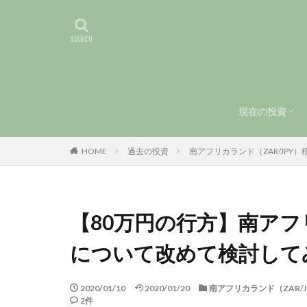
現在の投資
手動トラリピ
運用報告（第
HOME
過去の投資
南アフリカランド（ZAR/JPY）
【80万円の行方】南アフ
について改めて検討して
2020/01/10
2020/01/20
南アフリカランド（ZAR/J
2件