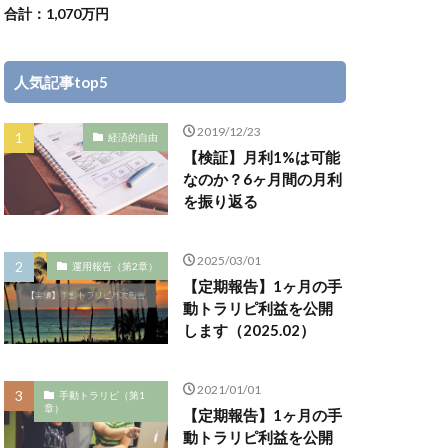
合計：1,070万円
人気記事top5
2019/12/23
経済的自由
【検証】月利1%は可能
なのか？6ヶ月間の月利
を振り返る
2025/03/01
運用報告（第2章）
【定期報告】1ヶ月の手
動トラリピ利益を公開
します（2025.02）
2021/01/01
手動トラリピ（第1
章）
【定期報告】1ヶ月の手
動トラリピ利益を公開