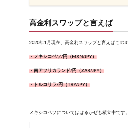
高金利スワップと言えば
2020年1月現在、高金利スワップと言えばこの
・メキシコペソ
/
円（
MXN/JPY
）
・南アフリカランド
/
円（
ZAR/JPY
）
・トルコリラ
/
円（
TRY/JPY
）
メキシコペソについてははるかぜも積立中です