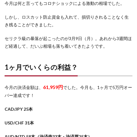
今月は何と言ってもコロナショックによる激動の相場でした。
しかし、ロスカット防止資金も入れて、損切りされることなく生
き残ることができました。
セリクラ級の暴落が起こったのが3月9日（月）。あれから3週間ほ
ど経過して、だいぶ相場も落ち着いてきたようです。
1ヶ月でいくらの利益？
61
,959
円
今月の決済金額は、
でした。今月も、1ヶ月で5万円オー
バー達成です！
CAD/JPY 25本
USD/CHF 31本
AUD/NZD 58本（決済売33本・決済買25本）