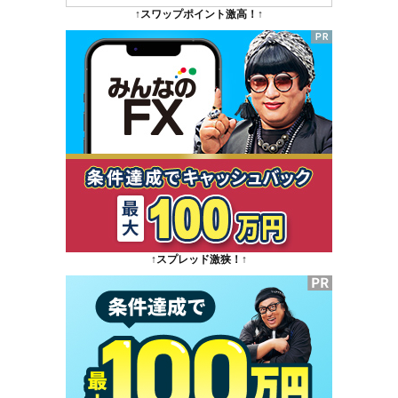
↑スワップポイント激高！↑
↑スプレッド激狭！↑