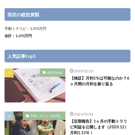
現在の総投資額
手動トラリピ：1,070万円
合計：1,070万円
人気記事top5
2019/12/23
経済的自由
【検証】月利1%は可能なのか？6
ヶ月間の月利を振り返る
2021/01/01
手動トラリピ（第1章）
【定期報告】1ヶ月の手動トラリ
ピ利益を公開します（2020.12）
月利1.13%！