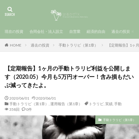
現在の投資
合同会社・法人設立
自営業
経済的自由
過去の投資
HOME
過去の投資
手動トラリピ（第1章）
【定期報告】1ヶ月
【定期報告】1ヶ月の手動トラリピ利益を公開しま
す（2020.05）今月も5万円オーバー！含み損もだい
ぶ減ってきたよ。
2020/06/01
2020/06/01
手動トラリピ（第1章）
,
運用報告（第1章）
トラリピ
,
実績
,
手動
358回
0件
手動トラリピ（第1章）