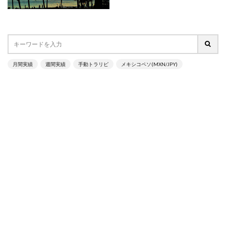
月間実績
週間実績
手動トラリピ
メキシコペソ(MXN/JPY)