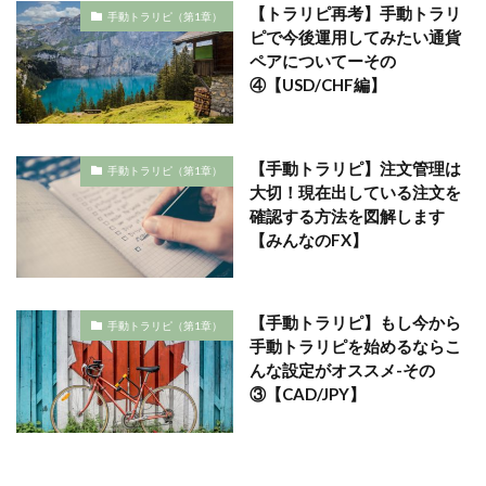
【トラリピ再考】手動トラリ
手動トラリピ（第1章）
ピで今後運用してみたい通貨
ペアについてーその
④【USD/CHF編】
【手動トラリピ】注文管理は
手動トラリピ（第1章）
大切！現在出している注文を
確認する方法を図解します
【みんなのFX】
【手動トラリピ】もし今から
手動トラリピ（第1章）
手動トラリピを始めるならこ
んな設定がオススメ-その
③【CAD/JPY】