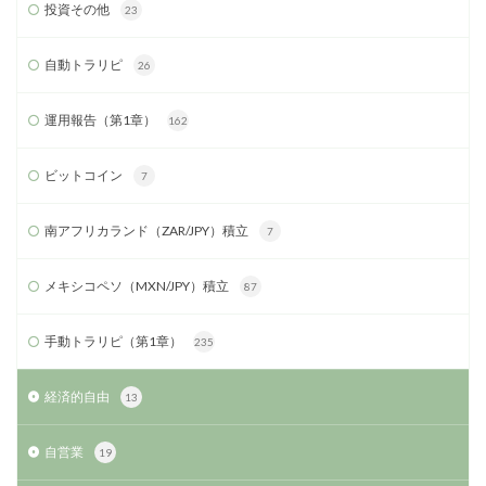
投資その他
23
自動トラリピ
26
運用報告（第1章）
162
ビットコイン
7
南アフリカランド（ZAR/JPY）積立
7
メキシコペソ（MXN/JPY）積立
87
手動トラリピ（第1章）
235
経済的自由
13
自営業
19