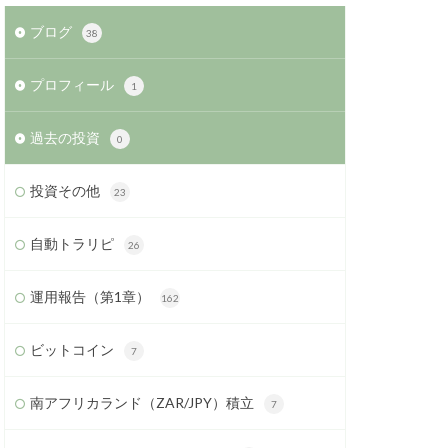
ブログ
38
プロフィール
1
過去の投資
0
投資その他
23
自動トラリピ
26
運用報告（第1章）
162
ビットコイン
7
南アフリカランド（ZAR/JPY）積立
7