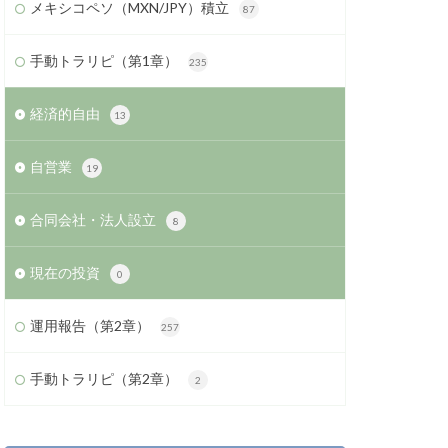
メキシコペソ（MXN/JPY）積立
87
手動トラリピ（第1章）
235
経済的自由
13
自営業
19
合同会社・法人設立
8
現在の投資
0
運用報告（第2章）
257
手動トラリピ（第2章）
2