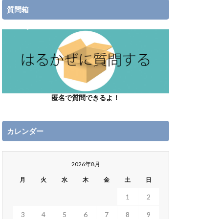
質問箱
匿名で質問できるよ！
カレンダー
2026年8月
月
火
水
木
金
土
日
1
2
3
4
5
6
7
8
9