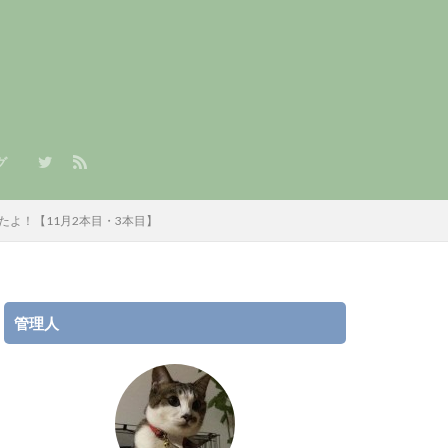
グ
章）
/JPY）積立
AR/JPY）積立
たよ！【11月2本目・3本目】
管理人