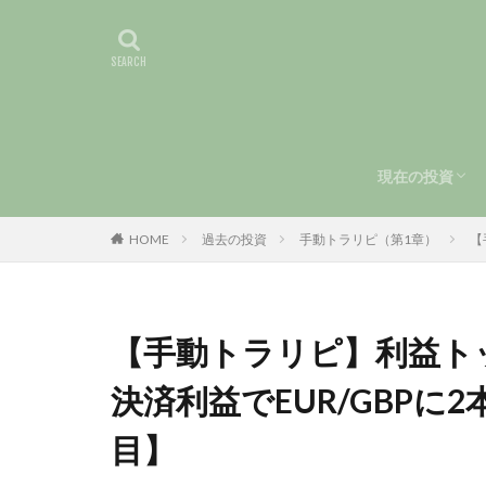
現在の投資
手動トラリピ
運用報告（第
HOME
過去の投資
手動トラリピ（第1章）
【
【手動トラリピ】利益ト
決済利益でEUR/GBPに
目】