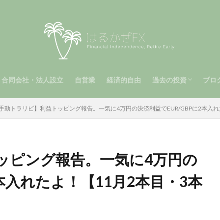
合同会社・法人設立
自営業
経済的自由
過去の投資
ブロ
（第2章）
2章）
手動トラリピ（第1
メキシコペソ（MXN
南アフリカランド（Z
ビットコイン
運用報告（第1章）
自動トラリピ
手動トラリピ】利益トッピング報告。一気に4万円の決済利益でEUR/GBPに2本入れ
ッピング報告。一気に4万円の
2本入れたよ！【11月2本目・3本