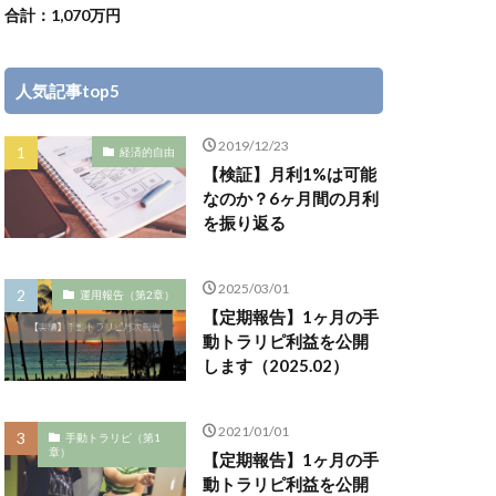
合計：1,070万円
人気記事top5
2019/12/23
経済的自由
【検証】月利1%は可能
なのか？6ヶ月間の月利
を振り返る
2025/03/01
運用報告（第2章）
【定期報告】1ヶ月の手
動トラリピ利益を公開
します（2025.02）
2021/01/01
手動トラリピ（第1
章）
【定期報告】1ヶ月の手
動トラリピ利益を公開