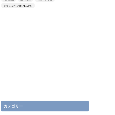
メキシコペソ(MXN/JPY)
カテゴリー