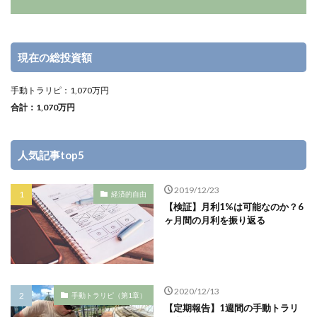
現在の総投資額
手動トラリピ：1,070万円
合計：1,070万円
人気記事top5
2019/12/23
経済的自由
【検証】月利1%は可能なのか？6
ヶ月間の月利を振り返る
2020/12/13
手動トラリピ（第1章）
【定期報告】1週間の手動トラリ