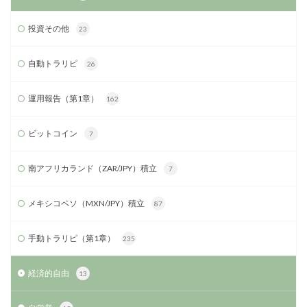
投資その他
23
自動トラリピ
26
運用報告（第1章）
162
ビットコイン
7
南アフリカランド（ZAR/JPY）積立
7
メキシコペソ（MXN/JPY）積立
87
手動トラリピ（第1章）
235
経済的自由
13