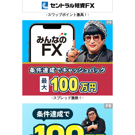
↑スワップポイント激高！↑
↑スプレッド激狭！↑