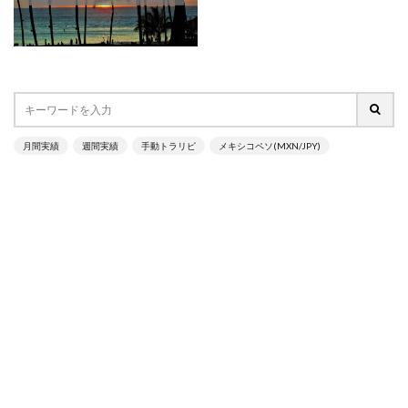
月間実績
週間実績
手動トラリピ
メキシコペソ(MXN/JPY)