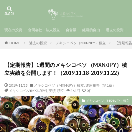
現在の投資
合同会社・法人設立
自営業
経済的自由
過去の投資
HOME
過去の投資
メキシコペソ（MXN/JPY）積立
【定期報告】
【定期報告】1週間のメキシコペソ （MXN/JPY）積
立実績を公開します！（2019.11.18-2019.11.22）
2019/11/23
メキシコペソ（MXN/JPY）積立
,
運用報告（第1章）
メキシコペソ(MXN/JPY)
,
実績
,
積立
261回
0件
メキシコペソ（MXN/JPY）積立