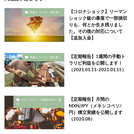
【コロナショック】リーマン
手動トラリピ（第1章）
ショック級の暴落で一部損切
りも、何とか生き残りまし
た。その後の対応について
【追加入金】
【定期報告】1週間の手動ト
手動トラリピ（第1章）
ラリピ利益を公開します！
（2021.01.11-2021.01.15）
【定期報告】月間の
メキシコペソ（MXN/JPY）積
立
MXN/JPY（メキシコペソ/
円）積立実績を公開します
（2020.08）