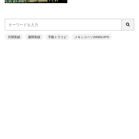
月間実績
週間実績
手動トラリピ
メキシコペソ(MXN/JPY)