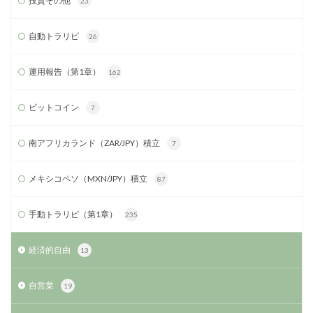
投資その他
23
自動トラリピ
26
運用報告（第1章）
162
ビットコイン
7
南アフリカランド（ZAR/JPY）積立
7
メキシコペソ（MXN/JPY）積立
87
手動トラリピ（第1章）
235
経済的自由
13
自営業
19