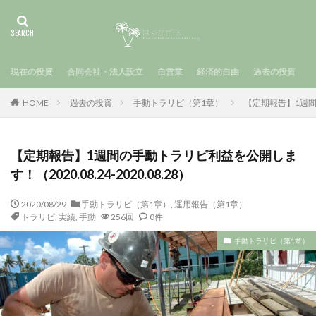
現在の投資
合同会社・法人設立
自営業
経済的自由
過去の投資
HOME
過去の投資
手動トラリピ（第1章）
【定期報告】1週間の
【定期報告】1週間の手動トラリピ利益を公開しま
す！（2020.08.24-2020.08.28）
2020/08/29
手動トラリピ（第1章）
,
運用報告（第1章）
トラリピ
,
実績
,
手動
256回
0件
手動トラリピ（第1章）