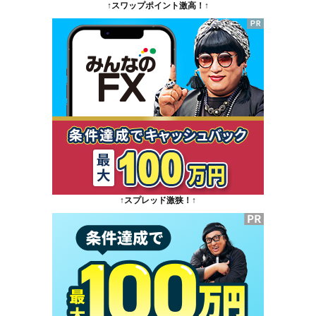
↑スワップポイント激高！↑
↑スプレッド激狭！↑