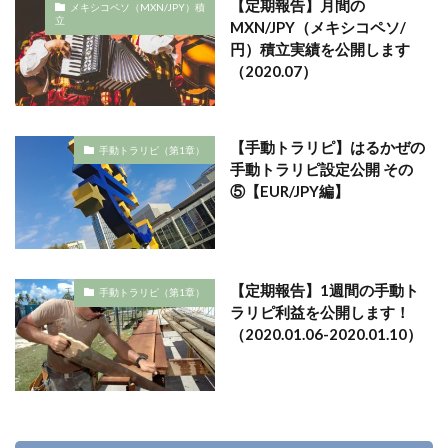
【定期報告】月間の
メキシコペソ（MXN/JPY）積
立
MXN/JPY（メキシコペソ/
円）積立実績を公開します
（2020.07）
【手動トラリピ】はるかぜの
手動トラリピ（第1章）
手動トラリピ設定公開 その
⑤【EUR/JPY編】
【定期報告】1週間の手動ト
手動トラリピ（第1章）
ラリピ利益を公開します！
（2020.01.06-2020.01.10）