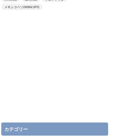
メキシコペソ(MXN/JPY)
カテゴリー