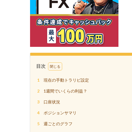
目次
1
現在の手動トラリピ設定
2
1週間でいくらの利益？
3
口座状況
4
ポジションサマリ
5
週ごとのグラフ