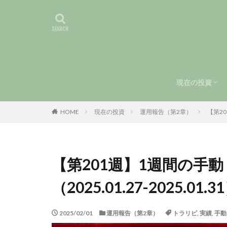
現在の投資
手動トラリピ
運用報告（第
HOME
現在の投資
運用報告（第2章）
【第20
【第201週】1週間の手
（2025.01.27-2025.01.3
2025/02/01
運用報告（第2章）
トラリピ
,
実績
,
手動