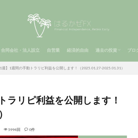
合同会社・法人設立
自営業
経済的自由
過去の投資
ブロ
（第2章）
2章）
手動トラリピ（第1
メキシコペソ（MXN
南アフリカランド（Z
ビットコイン
運用報告（第1章）
自動トラリピ
1週】1週間の手動トラリピ利益を公開します！（2025.01.27-2025.01.31）
動トラリピ利益を公開します！
1）
5994回
0件