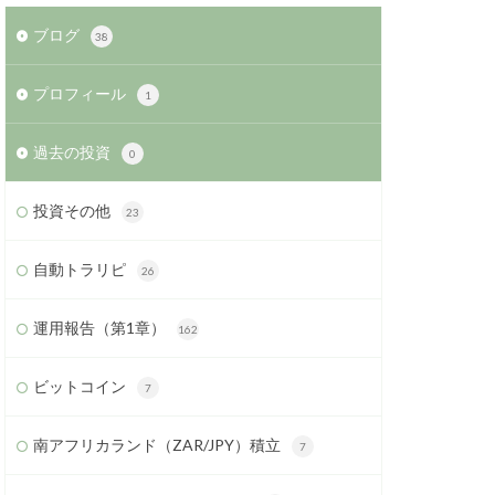
ブログ
38
プロフィール
1
過去の投資
0
投資その他
23
自動トラリピ
26
運用報告（第1章）
162
ビットコイン
7
南アフリカランド（ZAR/JPY）積立
7