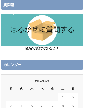
質問箱
匿名で質問できるよ！
カレンダー
2026年8月
月
火
水
木
金
土
日
1
2
3
4
5
6
7
8
9