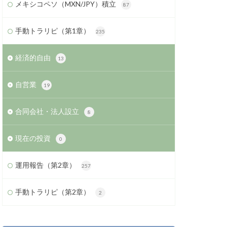
メキシコペソ（MXN/JPY）積立
87
手動トラリピ（第1章）
235
経済的自由
13
自営業
19
合同会社・法人設立
8
現在の投資
0
運用報告（第2章）
257
手動トラリピ（第2章）
2