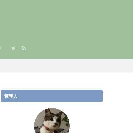
グ
章）
/JPY）積立
AR/JPY）積立
管理人