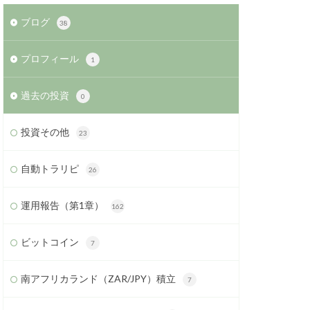
ブログ
38
プロフィール
1
過去の投資
0
投資その他
23
自動トラリピ
26
運用報告（第1章）
162
ビットコイン
7
南アフリカランド（ZAR/JPY）積立
7