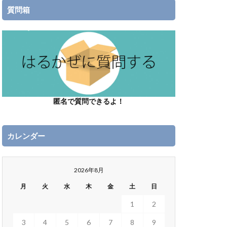
質問箱
匿名で質問できるよ！
カレンダー
2026年8月
月
火
水
木
金
土
日
1
2
3
4
5
6
7
8
9