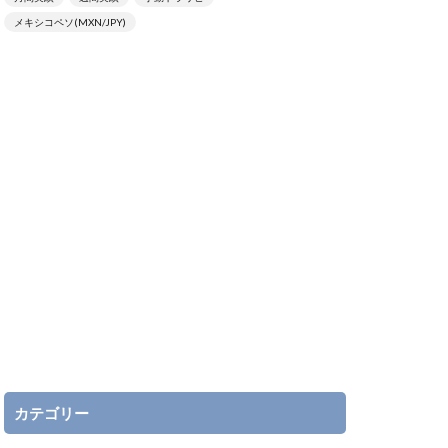
メキシコペソ(MXN/JPY)
カテゴリー