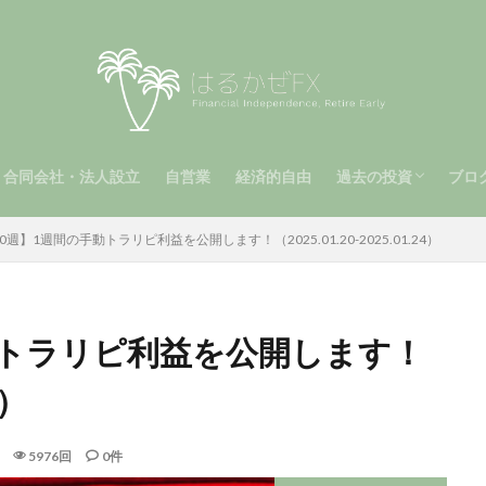
合同会社・法人設立
自営業
経済的自由
過去の投資
ブロ
（第2章）
2章）
手動トラリピ（第1
メキシコペソ（MXN
南アフリカランド（Z
ビットコイン
運用報告（第1章）
自動トラリピ
0週】1週間の手動トラリピ利益を公開します！（2025.01.20-2025.01.24）
動トラリピ利益を公開します！
4）
5976回
0件