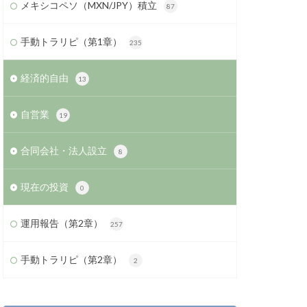
メキシコペソ（MXN/JPY）積立
87
手動トラリピ（第1章）
235
経済的自由
13
自営業
19
合同会社・法人設立
8
現在の投資
0
運用報告（第2章）
257
手動トラリピ（第2章）
2