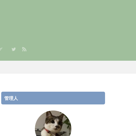
グ
章）
/JPY）積立
AR/JPY）積立
管理人