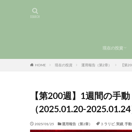
現在の投資
手動トラリピ
運用報告（第
HOME
現在の投資
運用報告（第2章）
【第20
【第200週】1週間の手
（2025.01.20-2025.01.2
2025/01/25
運用報告（第2章）
トラリピ
,
実績
,
手動