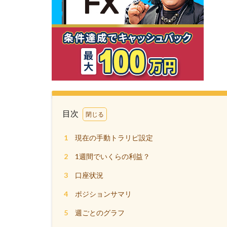
目次
1
現在の手動トラリピ設定
2
1週間でいくらの利益？
3
口座状況
4
ポジションサマリ
5
週ごとのグラフ