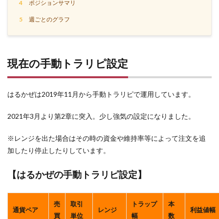
4
ポジションサマリ
5
週ごとのグラフ
現在の手動トラリピ設定
はるかぜは2019年11月から手動トラリピで運用しています。
2021年3月より第2章に突入。少し強気の設定になりました。
※レンジを出た場合はその時の資金や維持率等によって注文を追
加したり停止したりしています。
【はるかぜの手動トラリピ設定】
売
取引
トラップ
本
通貨ペア
レンジ
利益値幅
買
単位
幅
数