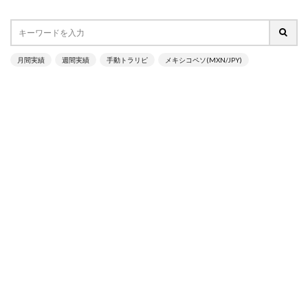
月間実績
週間実績
手動トラリピ
メキシコペソ(MXN/JPY)