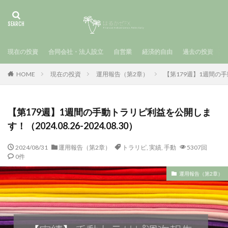
現在の投資
合同会社・法人設立
自営業
経済的自由
過去の投資
HOME
現在の投資
運用報告（第2章）
【第179週】1週間の手動
【第179週】1週間の手動トラリピ利益を公開しま
す！（2024.08.26-2024.08.30）
2024/08/31
運用報告（第2章）
トラリピ
,
実績
,
手動
5307回
0件
運用報告（第2章）