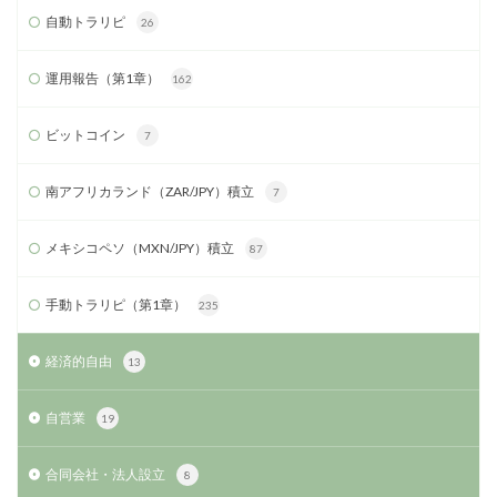
自動トラリピ
26
運用報告（第1章）
162
ビットコイン
7
南アフリカランド（ZAR/JPY）積立
7
メキシコペソ（MXN/JPY）積立
87
手動トラリピ（第1章）
235
経済的自由
13
自営業
19
合同会社・法人設立
8