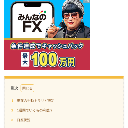
目次
1
現在の手動トラリピ設定
2
1週間でいくらの利益？
3
口座状況