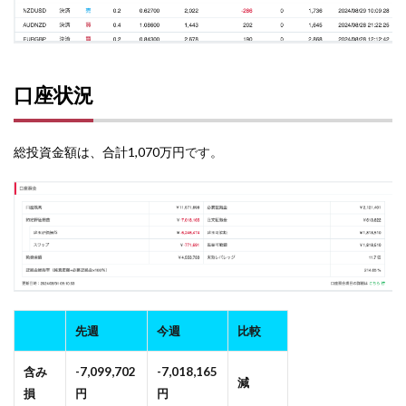
口座状況
総投資金額は、合計1,070万円
です。
先週
今週
比較
含み
-7,099,702
-7,018,165
減
損
円
円