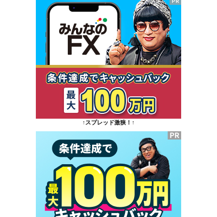
↑スプレッド激狭！↑