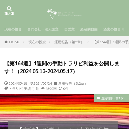
現在の投資
合同会社・法人設立
自営業
経済的自由
過去の投資
HOME
現在の投資
運用報告（第2章）
【第164週】1週間の手動
【第164週】1週間の手動トラリピ利益を公開しま
す！（2024.05.13-2024.05.17）
2024/05/18
2024/05/24
運用報告（第2章）
トラリピ
,
実績
,
手動
4690回
0件
運用報告（第2章）