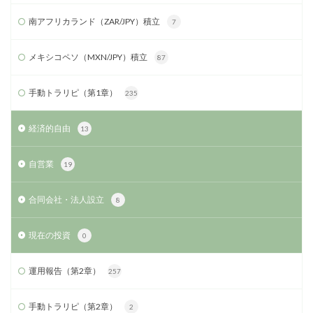
南アフリカランド（ZAR/JPY）積立
7
メキシコペソ（MXN/JPY）積立
87
手動トラリピ（第1章）
235
経済的自由
13
自営業
19
合同会社・法人設立
8
現在の投資
0
運用報告（第2章）
257
手動トラリピ（第2章）
2