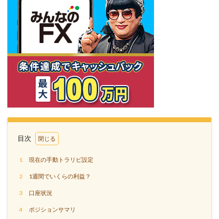
目次
1
現在の手動トラリピ設定
2
1週間でいくらの利益？
3
口座状況
4
ポジションサマリ