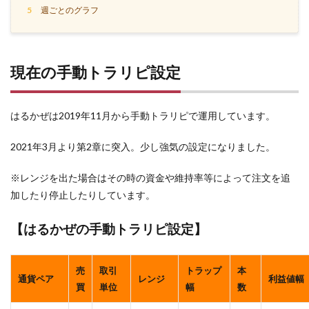
5
週ごとのグラフ
現在の手動トラリピ設定
はるかぜは2019年11月から手動トラリピで運用しています。
2021年3月より第2章に突入。少し強気の設定になりました。
※レンジを出た場合はその時の資金や維持率等によって注文を追
加したり停止したりしています。
【はるかぜの手動トラリピ設定】
売
取引
トラップ
本
通貨ペア
レンジ
利益値幅
買
単位
幅
数