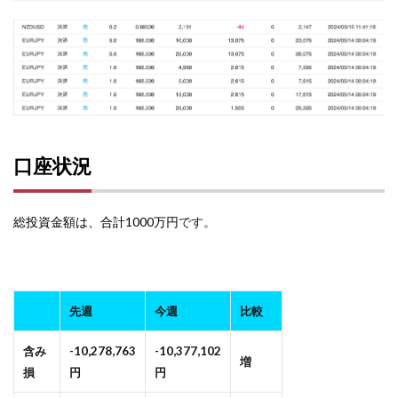
口座状況
総投資金額は、合計1000万円
です。
先週
今週
比較
含み
-10,278,763
-10,377,102
増
損
円
円