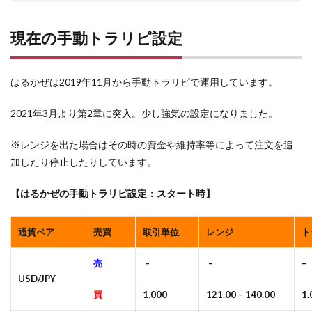
現在の手動トラリピ設定
はるかぜは2019年11月から手動トラリピで運用しています。
2021年3月より第2章に突入。少し強気の設定になりました。
※レンジを出た場合はその時の資金や維持率等によって注文を追
加したり停止したりしています。
【はるかぜの手動トラリピ設定：スタート時】
通貨ペア
売買
取引単位
レンジ
ト
売
–
–
–
USD/JPY
買
1,000
121.00 – 140.00
1