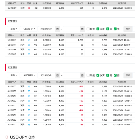
USD/JPY 0本