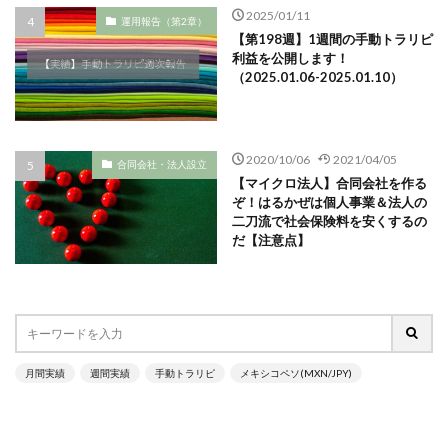
2025/01/11
運用報告（第2章）
【第198週】1週間の手動トラリピ
利益を公開します！
（2025.01.06-2025.01.10）
2020/10/06
2021/04/05
合同会社・法人設立
【マイクロ法人】合同会社を作る
ぞ！はるかぜは個人事業＆法人の
二刀流で社会保険料を安くするの
だ【注意点】
月間実績
週間実績
手動トラリピ
メキシコペソ(MXN/JPY)