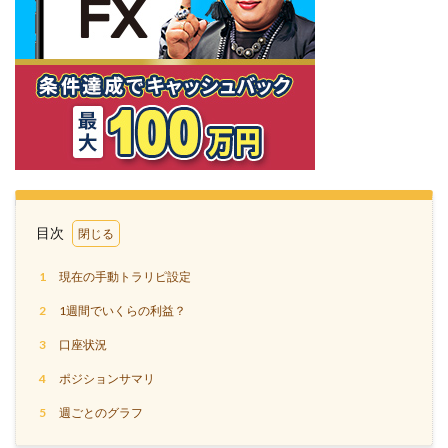
目次
1
現在の手動トラリピ設定
2
1週間でいくらの利益？
3
口座状況
4
ポジションサマリ
5
週ごとのグラフ