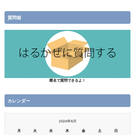
質問箱
匿名で質問できるよ！
カレンダー
2026年8月
月
火
水
木
金
土
日