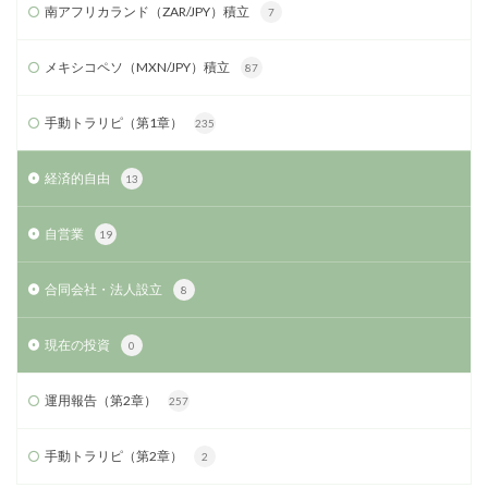
南アフリカランド（ZAR/JPY）積立
7
メキシコペソ（MXN/JPY）積立
87
手動トラリピ（第1章）
235
経済的自由
13
自営業
19
合同会社・法人設立
8
現在の投資
0
運用報告（第2章）
257
手動トラリピ（第2章）
2