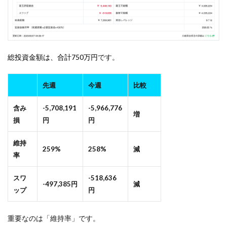
総投資金額は、合計750万円
です。
先週
今週
比較
含み
-5,708,191
-5,966,776
増
損
円
円
維持
259%
258%
減
率
スワ
-518,636
-497,385円
減
ップ
円
重要なのは「維持率」です。