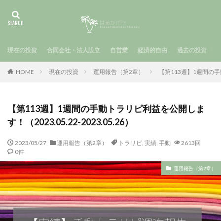
現在の投資
合同会社・法人設立
自営業
経済的自由
過去の投資
HOME
現在の投資
運用報告（第2章）
【第113週】1週間の手動
【第113週】1週間の手動トラリピ利益を公開しま
す！（2023.05.22-2023.05.26）
2023/05/27
運用報告（第2章）
トラリピ
,
実績
,
手動
2613回
0件
運用報告（第2章）