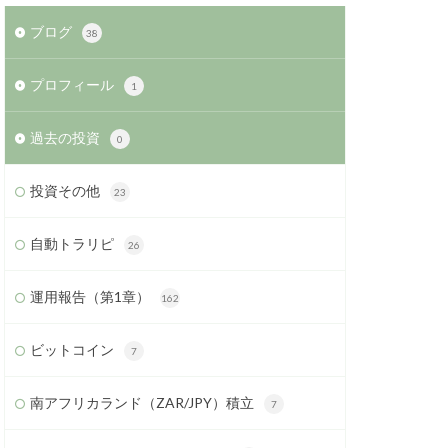
ブログ
38
プロフィール
1
過去の投資
0
投資その他
23
自動トラリピ
26
運用報告（第1章）
162
ビットコイン
7
南アフリカランド（ZAR/JPY）積立
7