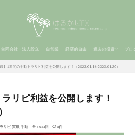
合同会社・法人設立
自営業
経済的自由
過去の投資
ブロ
（第2章）
2章）
手動トラリピ（第1
メキシコペソ（MXN
南アフリカランド（Z
ビットコイン
運用報告（第1章）
自動トラリピ
週】1週間の手動トラリピ利益を公開します！（2023.01.16-2023.01.20）
トラリピ利益を公開します！
0）
ラリピ
,
実績
,
手動
1833回
0件