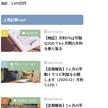
合計：1,070万円
人気記事top5
2019/12/23
経済的自由
【検証】月利1%は可能
なのか？6ヶ月間の月利
を振り返る
2021/01/01
手動トラリピ（第1
章）
【定期報告】1ヶ月の手
動トラリピ利益を公開
します（2020.12）月利
1.13%！
2025/03/01
運用報告（第2章）
【定期報告】1ヶ月の手