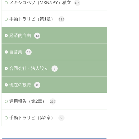
メキシコペソ（MXN/JPY）積立
87
手動トラリピ（第1章）
235
経済的自由
13
自営業
19
合同会社・法人設立
8
現在の投資
0
運用報告（第2章）
257
手動トラリピ（第2章）
2