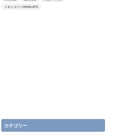
メキシコペソ(MXN/JPY)
カテゴリー