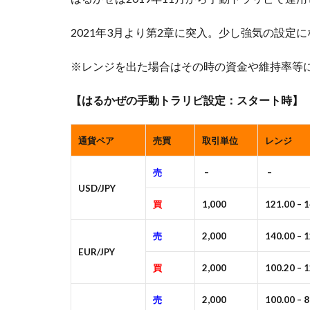
2021年3月より第2章に突入。少し強気の設定
※レンジを出た場合はその時の資金や維持率等
【はるかぜの手動トラリピ設定：スタート時】
通貨ペア
売買
取引単位
レンジ
売
–
–
USD/JPY
買
1,000
121.00 – 
売
2,000
140.00 – 
EUR/JPY
買
2,000
100.20 – 
売
2,000
100.00 – 8