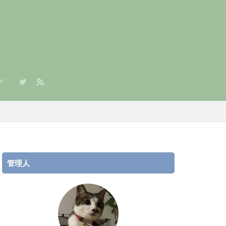
グ
章）
/JPY）積立
AR/JPY）積立
管理人