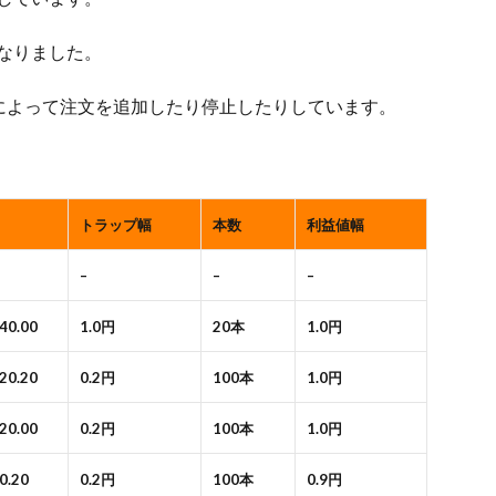
になりました。
によって注文を追加したり停止したりしています。
トラップ幅
本数
利益値幅
–
–
–
140.00
1.0円
20本
1.0円
120.20
0.2円
100本
1.0円
120.00
0.2円
100本
1.0円
0.20
0.2円
100本
0.9円