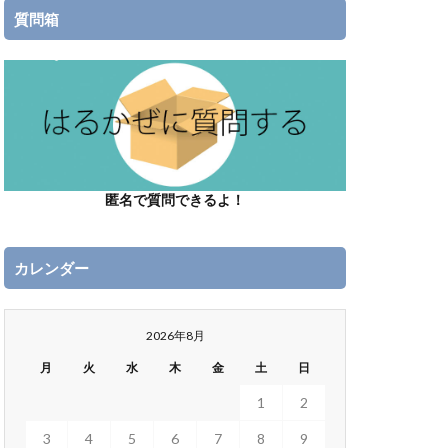
質問箱
匿名で質問できるよ！
カレンダー
2026年8月
月
火
水
木
金
土
日
1
2
3
4
5
6
7
8
9