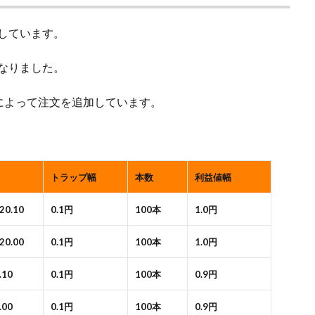
用しています。
になりました。
によって注文を追加しています。
トラップ幅
本数
利益値幅
120.10
0.1円
100本
1.0円
120.00
0.1円
100本
1.0円
.10
0.1円
100本
0.9円
.00
0.1円
100本
0.9円