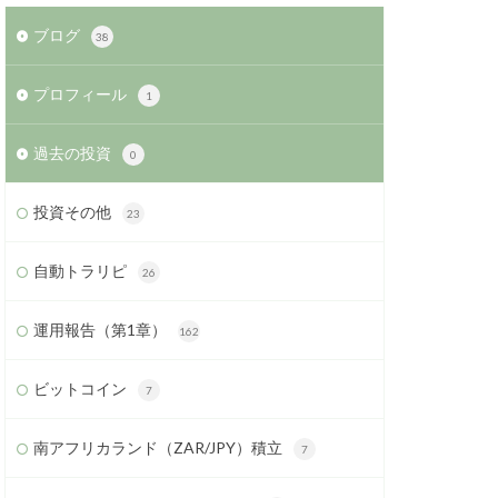
ブログ
38
プロフィール
1
過去の投資
0
投資その他
23
自動トラリピ
26
運用報告（第1章）
162
ビットコイン
7
南アフリカランド（ZAR/JPY）積立
7