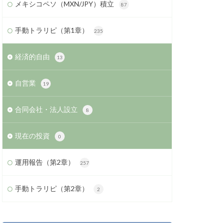
メキシコペソ（MXN/JPY）積立
87
手動トラリピ（第1章）
235
経済的自由
13
自営業
19
合同会社・法人設立
8
現在の投資
0
運用報告（第2章）
257
手動トラリピ（第2章）
2