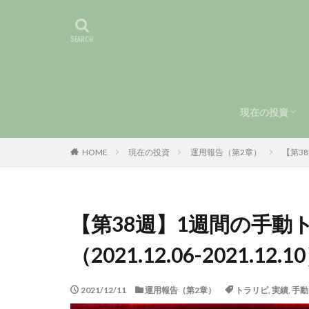
現在の投資
手動トラリピ
運用報告（第
HOME
現在の投資
運用報告（第2章）
【第38
【第38週】1週間の手動
（2021.12.06-2021.12.1
2021/12/11
運用報告（第2章）
トラリピ
,
実績
,
手動