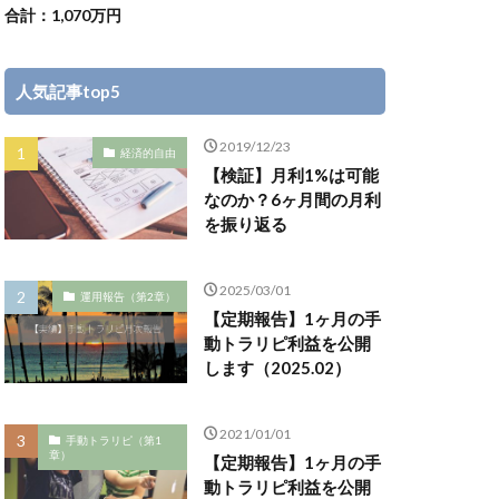
合計：1,070万円
人気記事top5
2019/12/23
経済的自由
【検証】月利1%は可能
なのか？6ヶ月間の月利
を振り返る
2025/03/01
運用報告（第2章）
【定期報告】1ヶ月の手
動トラリピ利益を公開
します（2025.02）
2021/01/01
手動トラリピ（第1
章）
【定期報告】1ヶ月の手
動トラリピ利益を公開