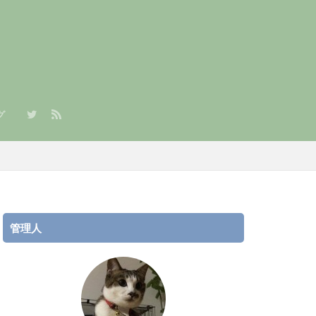
グ
章）
/JPY）積立
AR/JPY）積立
管理人