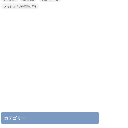
メキシコペソ(MXN/JPY)
カテゴリー