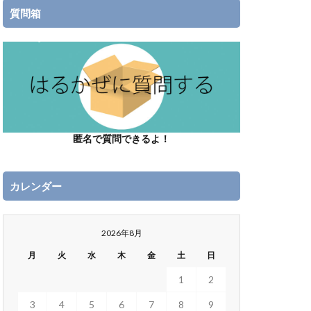
質問箱
匿名で質問できるよ！
カレンダー
2026年8月
月
火
水
木
金
土
日
1
2
3
4
5
6
7
8
9