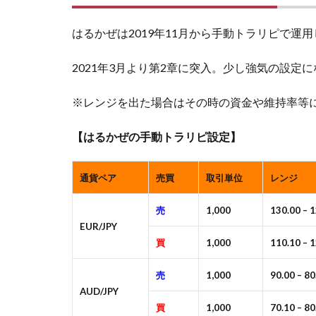
はるかぜは2019年11月から手動トラリピで運
2021年3月より第2章に突入。少し強気の設定
※レンジを出た場合はその時の資金や維持率等
【はるかぜの手動トラリピ設定】
通貨ペア
売買
取引単位
レンジ
売
1,000
130.00 – 
EUR/JPY
買
1,000
110.10 – 
売
1,000
90.00 – 80
AUD/JPY
買
1,000
70.10 – 80