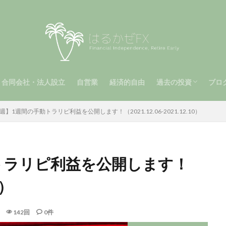
合同会社・法人設立
自営業
経済的自由
過去の投資
ブロ
（第2章）
2章）
手動トラリピ（第1
メキシコペソ（MXN
南アフリカランド（Z
ビットコイン
運用報告（第1章）
自動トラリピ
週】1週間の手動トラリピ利益を公開します！（2021.12.06-2021.12.10）
トラリピ利益を公開します！
0）
142回
0件