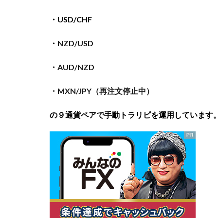
・USD/CHF
・NZD/USD
・AUD/NZD
・MXN/JPY（再注文停止中）
の９
通貨ペアで手動トラリピを運用しています