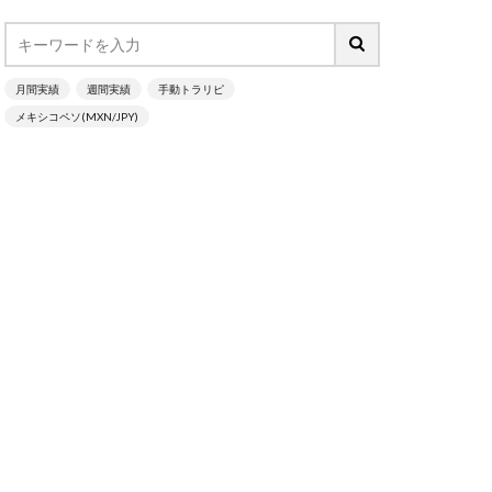
月間実績
週間実績
手動トラリピ
メキシコペソ(MXN/JPY)