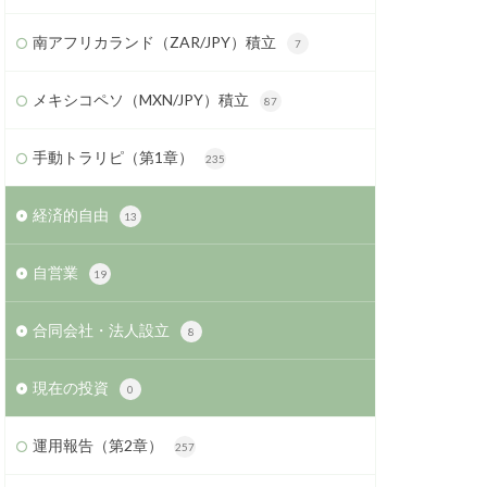
南アフリカランド（ZAR/JPY）積立
7
メキシコペソ（MXN/JPY）積立
87
手動トラリピ（第1章）
235
経済的自由
13
自営業
19
合同会社・法人設立
8
現在の投資
0
運用報告（第2章）
257