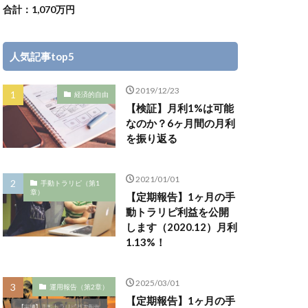
合計：1,070万円
人気記事top5
2019/12/23
経済的自由
【検証】月利1%は可能
なのか？6ヶ月間の月利
を振り返る
2021/01/01
手動トラリピ（第1
章）
【定期報告】1ヶ月の手
動トラリピ利益を公開
します（2020.12）月利
1.13%！
2025/03/01
運用報告（第2章）
【定期報告】1ヶ月の手