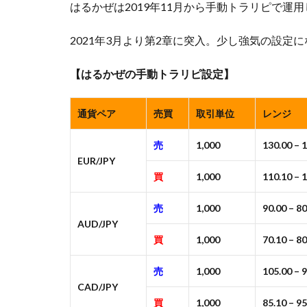
はるかぜは2019年11月から手動トラリピで運
2021年3月より第2章に突入。少し強気の設定
【はるかぜの手動トラリピ設定】
通貨ペア
売買
取引単位
レンジ
売
1,000
130.00 – 
EUR/JPY
買
1,000
110.10 – 
売
1,000
90.00 – 80
AUD/JPY
買
1,000
70.10 – 80
売
1,000
105.00 – 
CAD/JPY
買
1,000
85.10 – 95