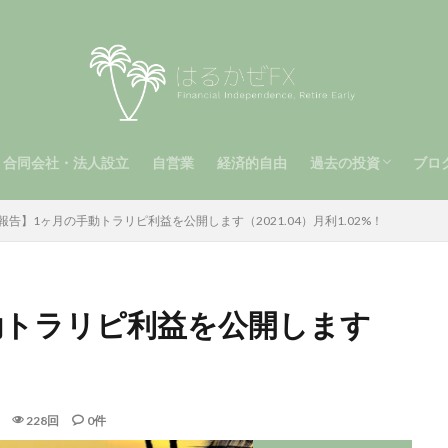
合同会社・法人設立
自営業
経済的自由
過去の投資
ブロ
（第2章）
2章）
手動トラリピ（第1
メキシコペソ（MXN
南アフリカランド（Z
ビットコイン
運用報告（第1章）
自動トラリピ
報告】1ヶ月の手動トラリピ利益を公開します（2021.04）月利1.02%！
動トラリピ利益を公開します
228回
0件