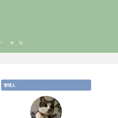
グ
章）
/JPY）積立
AR/JPY）積立
管理人