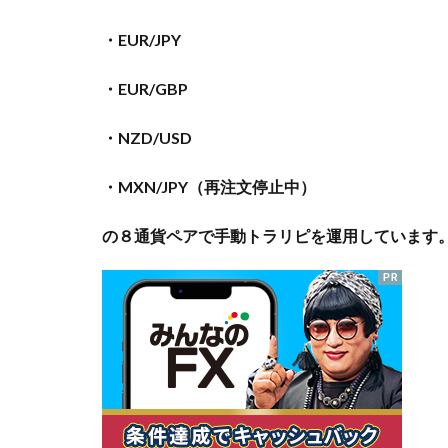
・EUR/JPY
・EUR/GBP
・NZD/USD
・MXN/JPY（再注文停止中）
の８通貨ペアで手動トラリピを運用しています