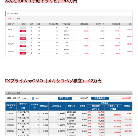
みんなのFX（手動トラリピ）-43万円
FXプライムbyGMO（メキシコペソ積立）-42万円