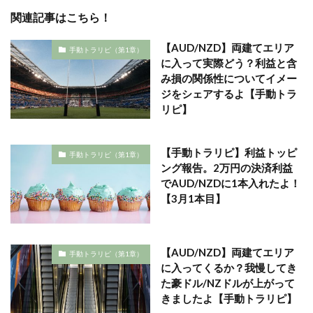
関連記事はこちら！
【AUD/NZD】両建てエリア
手動トラリピ（第1章）
に入って実際どう？利益と含
み損の関係性についてイメー
ジをシェアするよ【手動トラ
リピ】
【手動トラリピ】利益トッピ
手動トラリピ（第1章）
ング報告。2万円の決済利益
でAUD/NZDに1本入れたよ！
【3月1本目】
【AUD/NZD】両建てエリア
手動トラリピ（第1章）
に入ってくるか？我慢してき
た豪ドル/NZドルが上がって
きましたよ【手動トラリピ】