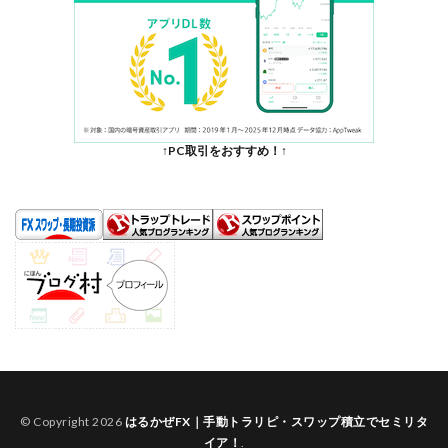
↑PC取引をおすすめ！↑
© Copyright 2026
はるかぜFX｜手動トラリピ・スワップ積立でセミリタ
イア！
.