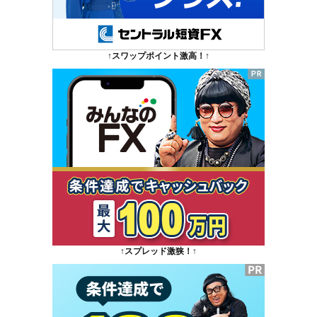
↑スワップポイント激高！↑
↑スプレッド激狭！↑