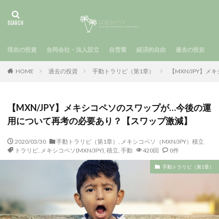
現在の投資
合同会社・法人設立
自営業
経済的自由
過去の投資
HOME
過去の投資
手動トラリピ（第1章）
【MXN/JPY】
【MXN/JPY】メキシコペソのスワップが…今後の運
用について再考の必要あり？【スワップ激減】
2020/03/30
手動トラリピ（第1章）
,
メキシコペソ（MXN/JPY）積立
トラリピ
,
メキシコペソ(MXN/JPY)
,
積立
,
手動
420回
0件
手動トラリピ（第1章）