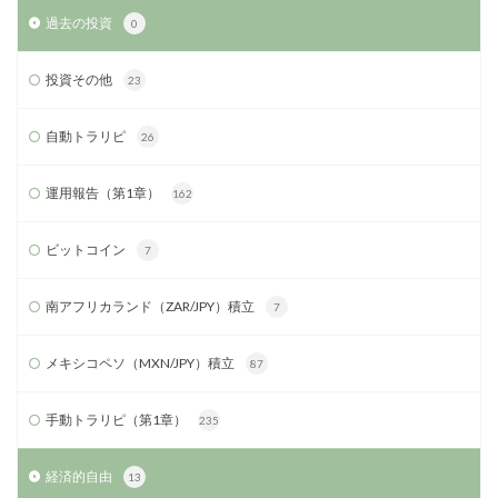
過去の投資
0
投資その他
23
自動トラリピ
26
運用報告（第1章）
162
ビットコイン
7
南アフリカランド（ZAR/JPY）積立
7
メキシコペソ（MXN/JPY）積立
87
手動トラリピ（第1章）
235
経済的自由
13